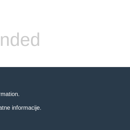
ended
rmation.
atne informacije.