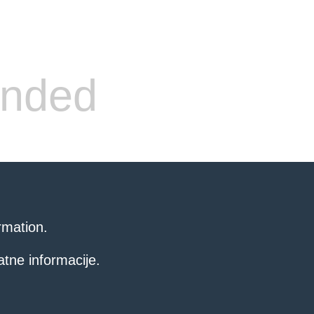
ended
rmation.
atne informacije.