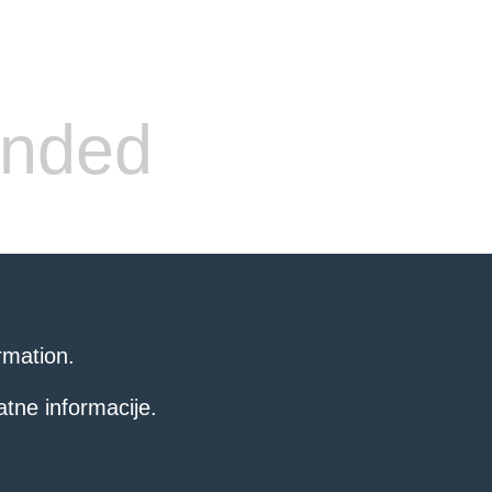
ended
rmation.
atne informacije.