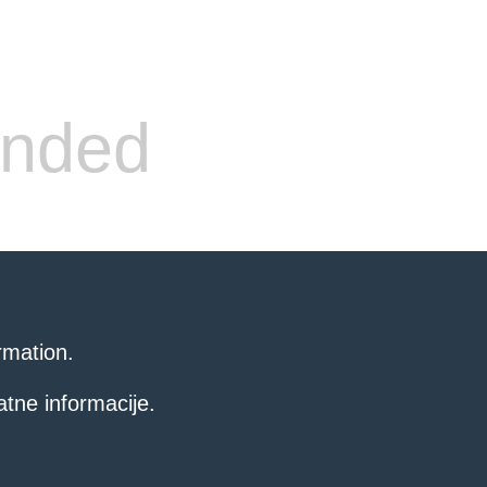
ended
rmation.
atne informacije.